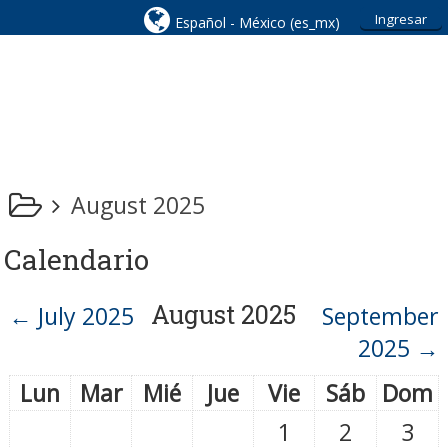
Ingresar
Español - México ‎(es_mx)‎
August 2025
Calendario
August 2025
←
July 2025
September
2025
→
Lun
Mar
Mié
Jue
Vie
Sáb
Dom
1
2
3